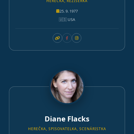
HEREČKA, REŽISÉRKA
25. 9. 1977
🇺🇸 USA
Diane Flacks
HEREČKA, SPISOVATELKA, SCENÁRISTKA