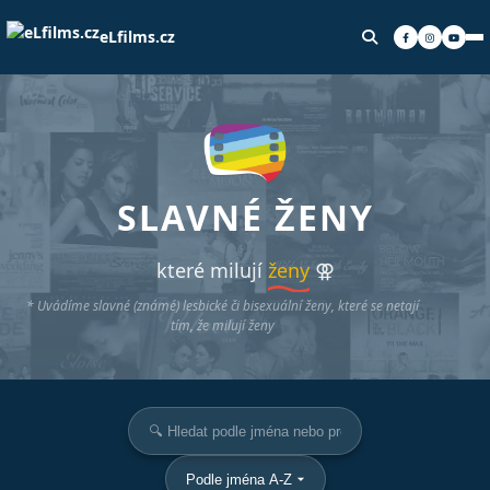
eLfilms.cz
SLAVNÉ ŽENY
které milují
ženy
⚢
* Uvádíme slavné (známé) lesbické či bisexuální ženy, které se netají
tím, že milují ženy