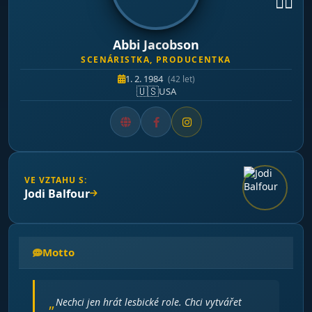
🏳️‍🌈
Abbi Jacobson
SCENÁRISTKA, PRODUCENTKA
1. 2. 1984
(42 let)
🇺🇸
USA
VE VZTAHU S:
Jodi Balfour
Motto
Nechci jen hrát lesbické role. Chci vytvářet