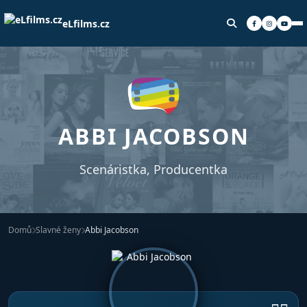
eLfilms.cz
ABBI JACOBSON
Scenáristka, Producentka
Domů
Slavné ženy
Abbi Jacobson