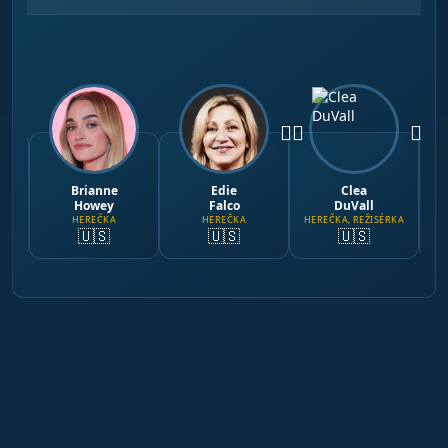
🏳️‍🌈
🏳️‍🌈
Brianne
Edie
Clea
Howey
Falco
DuVall
HEREČKA
HEREČKA
HEREČKA, REŽISÉRKA
HE
🇺🇸
🇺🇸
🇺🇸