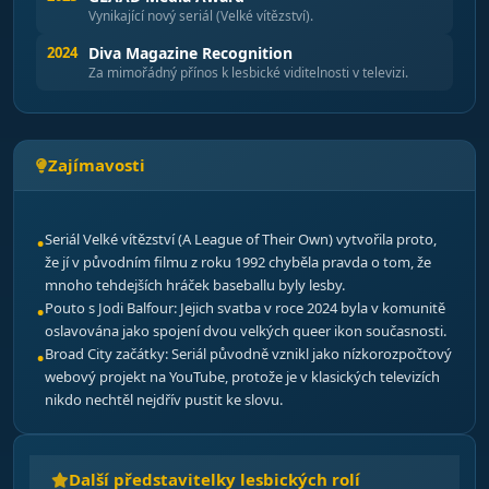
Vynikající nový seriál (Velké vítězství).
2024
Diva Magazine Recognition
Za mimořádný přínos k lesbické viditelnosti v televizi.
Zajímavosti
Seriál Velké vítězství (A League of Their Own) vytvořila proto,
že jí v původním filmu z roku 1992 chyběla pravda o tom, že
mnoho tehdejších hráček baseballu byly lesby.
Pouto s Jodi Balfour: Jejich svatba v roce 2024 byla v komunitě
oslavována jako spojení dvou velkých queer ikon současnosti.
Broad City začátky: Seriál původně vznikl jako nízkorozpočtový
webový projekt na YouTube, protože je v klasických televizích
nikdo nechtěl nejdřív pustit ke slovu.
Další představitelky lesbických rolí