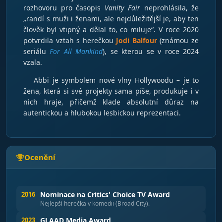
rozhovoru pro časopis
Vanity Fair
neprohlásila, že
„randí s muži i ženami, ale nejdůležitější je, aby ten
člověk byl vtipný a dělal to, co miluje“. V roce 2020
potvrdila vztah s herečkou
Jodi Balfour
(známou ze
seriálu
For All Mankind
), se kterou se v roce 2024
vzala.
Abbi je symbolem nové vlny Hollywoodu – je to
žena, která si své projekty sama píše, produkuje i v
nich hraje, přičemž klade absolutní důraz na
autentickou a hlubokou lesbickou reprezentaci.
Ocenění
2016
Nominace na Critics' Choice TV Award
Nejlepší herečka v komedii (Broad City).
2023
GLAAD Media Award