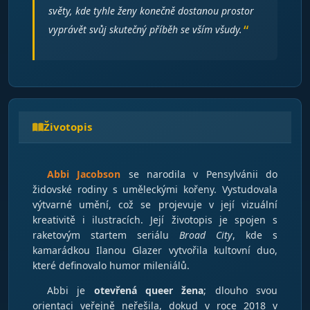
světy, kde tyhle ženy konečně dostanou prostor
vyprávět svůj skutečný příběh se vším všudy.
Životopis
Abbi Jacobson
se narodila v Pensylvánii do
židovské rodiny s uměleckými kořeny. Vystudovala
výtvarné umění, což se projevuje v její vizuální
kreativitě i ilustracích. Její životopis je spojen s
raketovým startem seriálu
Broad City
, kde s
kamarádkou Ilanou Glazer vytvořila kultovní duo,
které definovalo humor mileniálů.
Abbi je
otevřená queer žena
; dlouho svou
orientaci veřejně neřešila, dokud v roce 2018 v