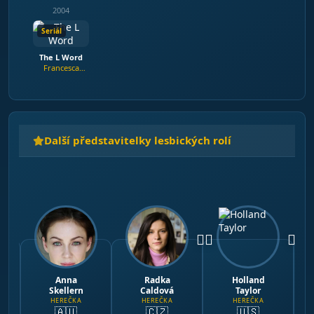
2004
Seriál
The L Word
Francesca
Wolff
Další představitelky lesbických rolí
🏳️‍🌈
🏳️‍🌈
Anna
Radka
Holland
Skellern
Caldová
Taylor
HEREČKA
HEREČKA
HEREČKA
🇦🇺
🇨🇿
🇺🇸