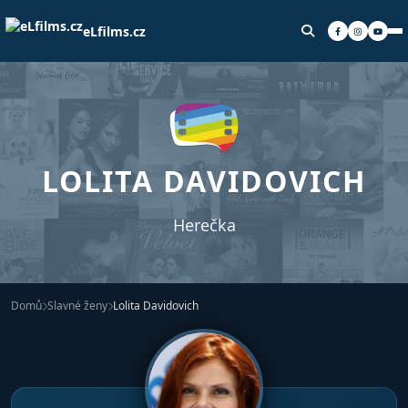
eLfilms.cz
LOLITA DAVIDOVICH
Herečka
Domů
Slavné ženy
Lolita Davidovich