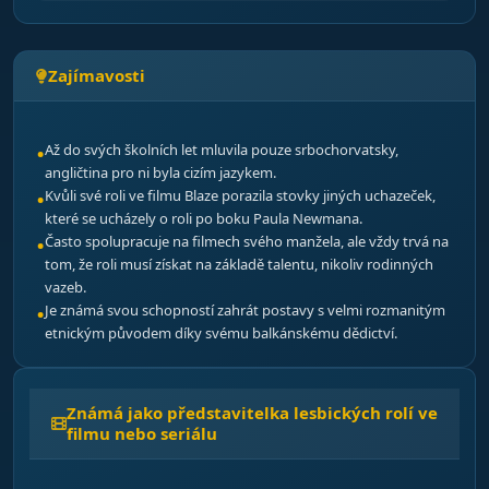
Zajímavosti
Až do svých školních let mluvila pouze srbochorvatsky,
angličtina pro ni byla cizím jazykem.
Kvůli své roli ve filmu Blaze porazila stovky jiných uchazeček,
které se ucházely o roli po boku Paula Newmana.
Často spolupracuje na filmech svého manžela, ale vždy trvá na
tom, že roli musí získat na základě talentu, nikoliv rodinných
vazeb.
Je známá svou schopností zahrát postavy s velmi rozmanitým
etnickým původem díky svému balkánskému dědictví.
Známá jako představitelka lesbických rolí ve
filmu nebo seriálu