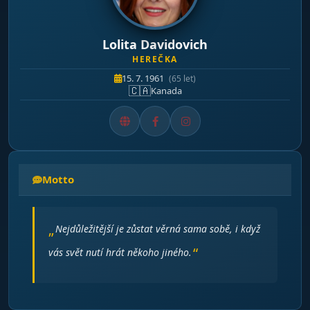
Lolita Davidovich
HEREČKA
15. 7. 1961
(65 let)
🇨🇦
Kanada
Motto
Nejdůležitější je zůstat věrná sama sobě, i když
vás svět nutí hrát někoho jiného.