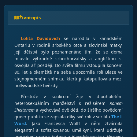
Životopis
Lolita Davidovich
se narodila v kanadském
Ontariu v rodině srbského otce a slovinské matky.
Její dětství bylo poznamenáno tím, že se doma
mluvilo výhradně srbochorvatsky a angličtinu si
osvojila až později. Do světa filmu vstoupila koncem
80. let a okamžitě na sebe upozornila rolí Blaze ve
stejnojmenném snímku, která ji katapultovala mezi
hollywoodské hvězdy.
Přestože v soukromí žije v dlouholetém
heterosexuálním manželství s režisérem
Ronem
Sheltonem
a vychovává dvě děti, do širšího povědomí
queer publika se zapsala díky své roli v seriálu
The L
Word
. Jako Francesca Wolff v něm ztvárnila
elegantní a sofistikovanou umělkyni, která udržuje
intenzivní vztah s jednou z hlavních postav,
Marinou