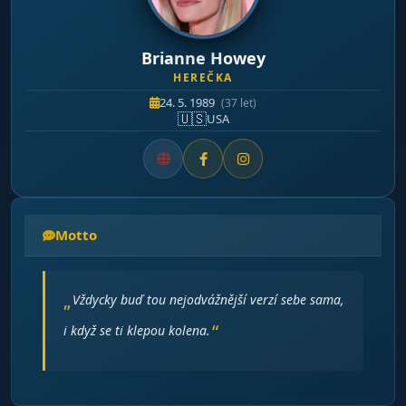
Brianne Howey
HEREČKA
24. 5. 1989
(37 let)
🇺🇸
USA
Motto
Vždycky buď tou nejodvážnější verzí sebe sama,
i když se ti klepou kolena.