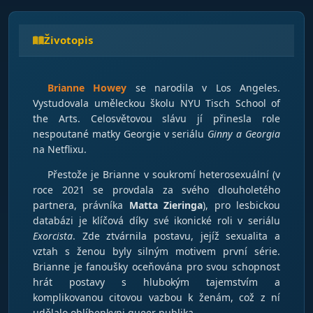
Životopis
Brianne Howey
se narodila v Los Angeles.
Vystudovala uměleckou školu NYU Tisch School of
the Arts. Celosvětovou slávu jí přinesla role
nespoutané matky Georgie v seriálu
Ginny a Georgia
na Netflixu.
Přestože je Brianne v soukromí heterosexuální (v
roce 2021 se provdala za svého dlouholetého
partnera, právníka
Matta Zieringa
), pro lesbickou
databázi je klíčová díky své ikonické roli v seriálu
Exorcista
. Zde ztvárnila postavu, jejíž sexualita a
vztah s ženou byly silným motivem první série.
Brianne je fanoušky oceňována pro svou schopnost
hrát postavy s hlubokým tajemstvím a
komplikovanou citovou vazbou k ženám, což z ní
udělalo oblíbenkyni queer publika.