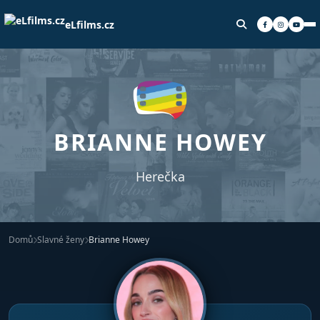
eLfilms.cz
BRIANNE HOWEY
Herečka
Domů
Slavné ženy
Brianne Howey