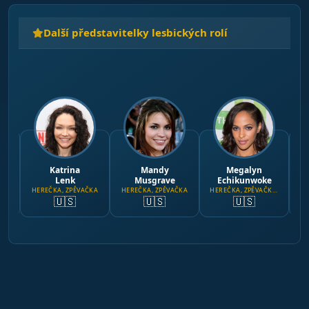
Další představitelky lesbických rolí
Katrina
Mandy
Megalyn
Lenk
Musgrave
Echikunwoke
HEREČKA, ZPĚVAČKA
HEREČKA, ZPĚVAČKA
HEREČKA, ZPĚVAČKA,
🇺🇸
🇺🇸
🇺🇸
REŽISÉRKA