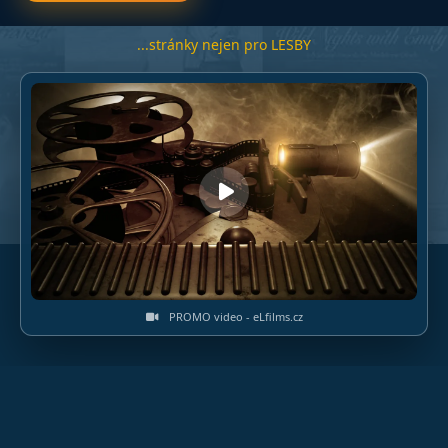
a všemu dalšímu co se eL tématiky týká
...stránky nejen pro LESBY
PROMO video - eLfilms.cz