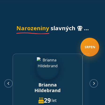
Narozeniny
slavných ⚢ ...
SRPEN
Brianna
Hildebrand
29
let