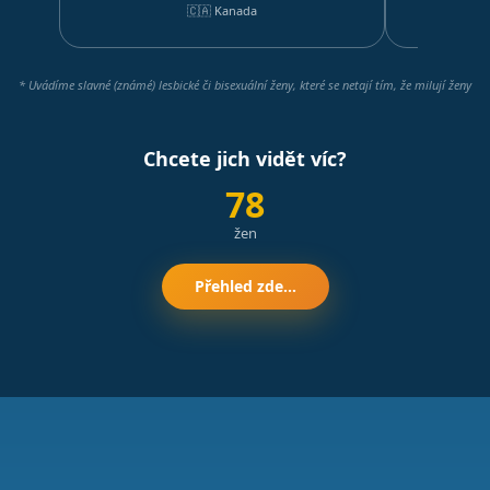
🇨🇦 Kanada
* Uvádíme slavné (známé) lesbické či bisexuální ženy, které se netají tím, že milují ženy
Chcete jich vidět víc?
78
žen
Přehled zde...