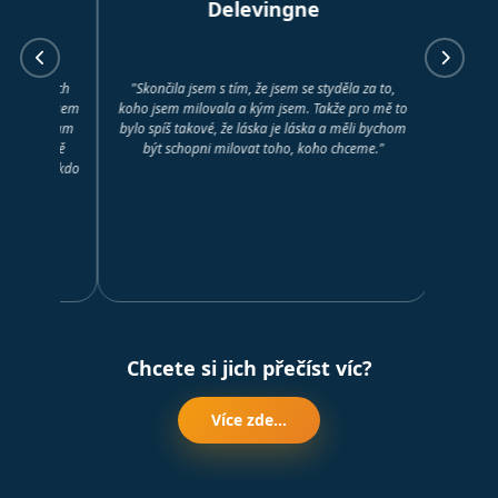
Delevingne
jejich
"Skončila jsem s tím, že jsem se styděla za to,
"Když jsem se
že jsem
koho jsem milovala a kým jsem. Takže pro mě to
jsem, že to úpl
e, kam
bylo spíš takové, že láska je láska a měli bychom
posílilo a 
ni mě
být schopni milovat toho, koho chceme."
 to, kdo
Chcete si jich přečíst víc?
Více zde...