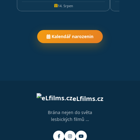
14. Srpen
Kalendář narozenin
eLfilms.cz
Brána nejen do světa
lesbických filmů …